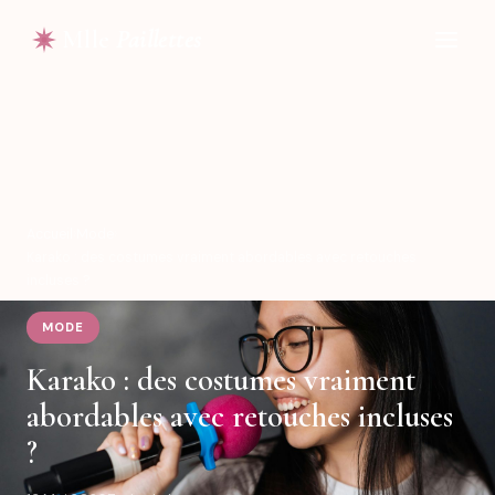
Mlle
Paillettes
Accueil
›
Mode
›
Karako : des costumes vraiment abordables avec retouches
incluses ?
MODE
Karako : des costumes vraiment
abordables avec retouches incluses
?